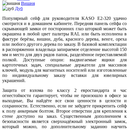
Вишня
Дуб
Популярный сейф для руководителя KASO E2-320 удачно
смотрится и в домашнем кабинете. Передняя панель сейфа со
скрывающей замки от посторонних глаз шторкой может быть
окрашена в любой цвет палитры RAL или быть исполнена в
фактуре берёзы, вишни, дуба, красного дерева, венге, ореха
или любого другого дерева по заказу. В базовой комплектации
в распоряжении владельца запираемое отделение высотой 150
мм и место для двух рядов папок, разделённое переставляемой
полкой. Доступные опции: выдвигаемые ящики для
картотечных задач, специальные держатели для массивов
ключей, модуль для магнитных носителей или изготовленные
по индивидуальному заказу вставки для ювелирных
украшений.
Защита от взлома по классу 2 евростандарта и час
огнестойкости гарантирует, чтобы не произошло в офисе за
выходные, Вы найдёте все свои ценности в целости и
сохранности. Естественно, если не забудете прикрепить сейф
к полу анкерным болтом. Второе отверстии для крепления к
стене доступно на заказ. Существенным дополнением к
безопасности является сверхнадёжный электронный замок,
который можно, по дополнительному заданию научить