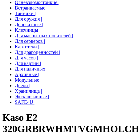
Огневзломостойкие |
Встраиваемые |
Тайники |
Для оружия |
Депозитные |
Ключницы |
Для магнитных носителей |
Для серверов |
Картотеки |
Для драгоценностей |
Для часов |
Для картин |
Для наличных |
Архивные |
Модульные |
Двери |
Хранилища |
Эксклюзивные |
SAFE4U |
Kaso E2
320
GR
BR
WH
MT
VG
MH
OL
C