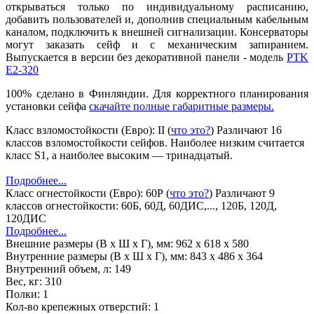
открываться только по индивидуальному расписанию,
добавить пользователей и, дополнив специальным кабельным
каналом, подключить к внешней сигнализации. Консерваторы
могут заказать сейф и с механическим запиранием.
Выпускается в версии без декоративной панели - модель
PTK
E2-320
100% сделано в Финляндии. Для корректного планирования
установки сейфа
скачайте полные габаритные размеры.
Класс взломостойкости (Евро):
II
(
что это?
)
Различают 16
классов взломостойкости сейфов. Наиболее низким считается
класс S1, а наиболее высоким — тринадцатый.
Подробнее...
Класс огнестойкости (Евро):
60Р
(
что это?
)
Различают 9
классов огнестойкости: 60Б, 60Д, 60ДИС,..., 120Б, 120Д,
120ДИС
Подробнее...
Внешние размеры (В х Ш х Г), мм:
962 x 618 x 580
Внутренние размеры (В х Ш х Г), мм:
843 x 486 x 364
Внутренний объем, л:
149
Вес, кг:
310
Полки:
1
Кол-во крепежных отверстий:
1