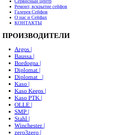
Сервисный центр
Ремонт, вскрытие сейфов
Галерея Сейфов
О нас и Сейфах
КОНТАКТЫ
ПРОИЗВОДИТЕЛИ
Argos |
Baussa |
Bordogna |
Diplomat |
Diplomat_ |
Kaso |
Kaso Keeps |
Kaso PTK |
OLLE |
SMP |
Stahl |
Winchester |
zero3zero |