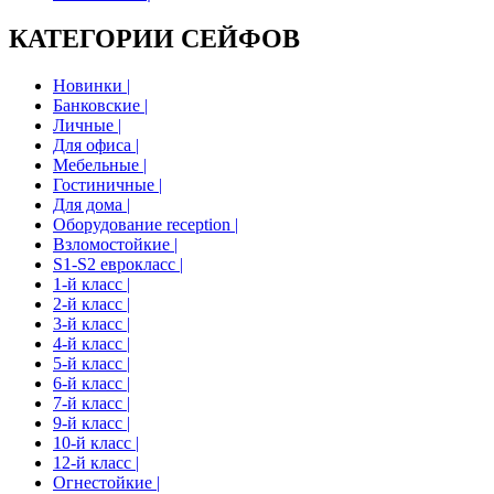
КАТЕГОРИИ СЕЙФОВ
Новинки |
Банковские |
Личные |
Для офиса |
Мебельные |
Гостиничные |
Для дома |
Оборудование reception |
Взломостойкие |
S1-S2 еврокласс |
1-й класс |
2-й класс |
3-й класс |
4-й класс |
5-й класс |
6-й класс |
7-й класс |
9-й класс |
10-й класс |
12-й класс |
Огнестойкие |