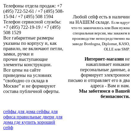
Телефоны отдела продаж: +7
(495) 722-52-61 / +7 (495) 508-
15-94 / +7 (495) 508 1594
Любой сейф есть в наличии
Телефон сервисной службы:
на НАШЕМ складе.
Если вдруг
+7 (495) 722-19-19 / +7 (495)
что-то закончилось или Вам нужна
508 1529
специальная версия, мы закажем в
Все габаритные размеры
производстве непосредственно на
указаны по корпусу и, как
заводе Bordogna, Diplomat, KASO,
правило, не включают петли,
OLLE или SMP.
замки, ручки и
Интернет-магазин
не
прочие выступающие
накапливает никакие
элементы конструкции.
персональные данные, а
Все цены на сайте
формирует электронное
приведены на условиях
письмо и отправляет его в два
“свободно со склада в
адреса - Вам и нам.
Москве” и не формируют
Мы заботимся о Вашей
состава публичной оферты.
безопасности.
сейфы для дома
сейфы для
офиса
правильные двери для
дома
где купить хороший
сейф