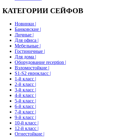
КАТЕГОРИИ СЕЙФОВ
Новинки |
Банковские |
Личные |
Для офиса |
Мебельные |
Гостиничные |
Для дома |
Оборудование reception |
Взломостойкие |
S1-S2 еврокласс |
1-й класс |
2-й класс |
3-й класс |
4-й класс |
5-й класс |
6-й класс |
7-й класс |
9-й класс |
10-й класс |
12-й класс |
Огнестойкие |