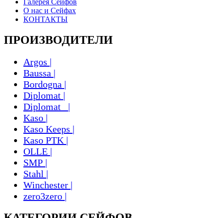
Галерея Сейфов
О нас и Сейфах
КОНТАКТЫ
ПРОИЗВОДИТЕЛИ
Argos |
Baussa |
Bordogna |
Diplomat |
Diplomat_ |
Kaso |
Kaso Keeps |
Kaso PTK |
OLLE |
SMP |
Stahl |
Winchester |
zero3zero |
КАТЕГОРИИ СЕЙФОВ