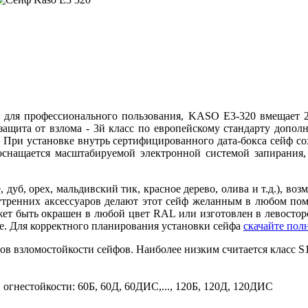
 для профессионального пользования, KASO E3-320 вмещает 2
ащита от взлома - 3й класс по европейскому стандарту дополн
 При установке внутрь сертифицированного дата-бокса сейф со
снащается масштабируемой электронной системой запирания, 
 дуб, орех, мальдивский тик, красное дерево, олива и т.д.), во
утренних аксессуаров делают этот сейф желанным в любом по
ет быть окрашен в любой цвет RAL или изготовлен в левосторо
не. Для корректного планирования установки сейфа
скачайте пол
сов взломостойкости сейфов. Наиболее низким считается класс 
 огнестойкости: 60Б, 60Д, 60ДИС,..., 120Б, 120Д, 120ДИС