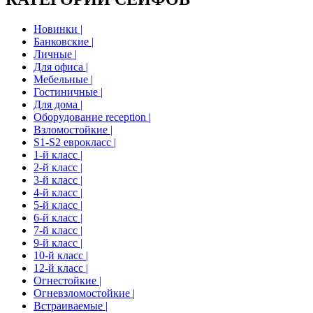
Новинки |
Банковские |
Личные |
Для офиса |
Мебельные |
Гостиничные |
Для дома |
Оборудование reception |
Взломостойкие |
S1-S2 еврокласс |
1-й класс |
2-й класс |
3-й класс |
4-й класс |
5-й класс |
6-й класс |
7-й класс |
9-й класс |
10-й класс |
12-й класс |
Огнестойкие |
Огневзломостойкие |
Встраиваемые |