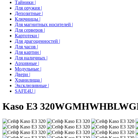
Тайники |
Для оружия |
Депозитные |
Ключницы |
Для магнитных носителей |
Для серверов |
Картотеки |
Для драгоценностей |
Для часов |
Для картин |
Для наличных |
Архивные |
Модульные |
Двери |
Хранилища |
Эксклюзивные |
SAFE4U |
Kaso E3 320
WG
MH
WH
BL
WG