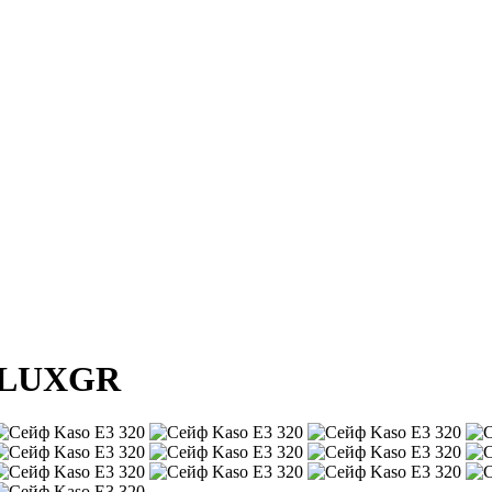
LUX
GR