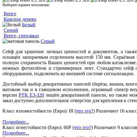
Выберите вариант исполнения:
Венге
Красное дерево
Белый
Синий
Венге, спецзаказ
Серый
Сейф для хранение личных ценностей и документов, а также
оснащён запираемым отделением высотой 150 мм. Серьёзная з
полную сохранность Ваших ценностей при любом катаклизме.
нежных фотоплёнок и стриммерных лент. Стандартно сейф о
оборудования, подключить ко внешней системе сигнализации.
Достойный выбор декоративных панелей (берёза, вишня, венге,
матовом так и в глянцевом исполнении, огромный спектр вн
версии
PTK E3-320
лишён декоративной панели, но также мож
заказ доступно дополнительное отверстие для крепления к сте
Класс взломостойкости (Евро):
III
(
что это?
)
Различают 16 клас
Подробнее...
Класс огнестойкости (Евро):
60Р
(
что это?
)
Различают 9 классов
Подробнее...