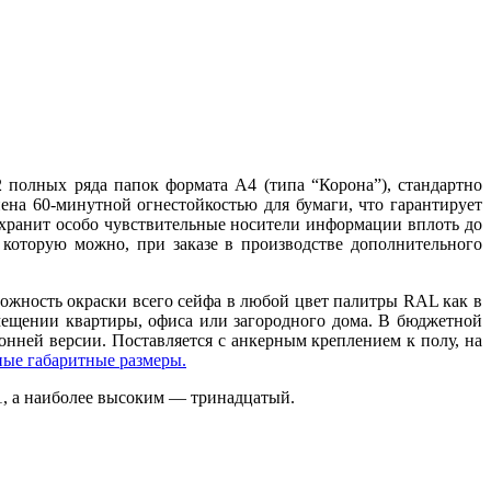
 полных ряда папок формата A4 (типа “Корона”), стандартно
ена 60-минутной огнестойкостью для бумаги, что гарантирует
хранит особо чувствительные носители информации вплоть до
которую можно, при заказе в производстве дополнительного
зможность окраски всего сейфа в любой цвет палитры RAL как в
мещении квартиры, офиса или загородного дома. В бюджетной
нней версии. Поставляется с анкерным креплением к полу, на
ные габаритные размеры.
S1, а наиболее высоким — тринадцатый.