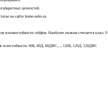
огабаритных ценностей.
тье на сайте home-safes.ru.
сов взломостойкости сейфов. Наиболее низким считается класс 
в огнестойкости: 60Б, 60Д, 60ДИС,..., 120Б, 120Д, 120ДИС