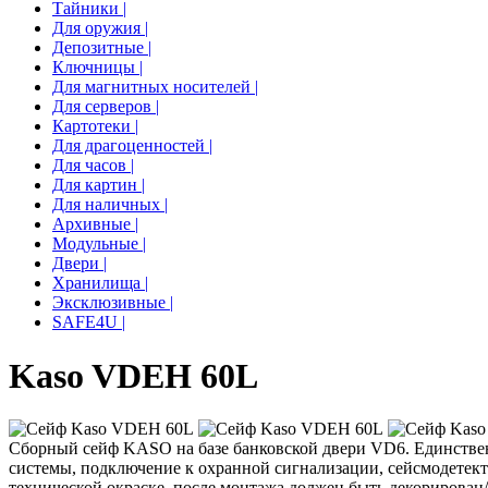
Тайники |
Для оружия |
Депозитные |
Ключницы |
Для магнитных носителей |
Для серверов |
Картотеки |
Для драгоценностей |
Для часов |
Для картин |
Для наличных |
Архивные |
Модульные |
Двери |
Хранилища |
Эксклюзивные |
SAFE4U |
Kaso VDEH 60L
Сборный сейф KASO на базе банковской двери VD6. Единствен
системы, подключение к охранной сигнализации, сейсмодетек
технической окраске, после монтажа должен быть декорирован