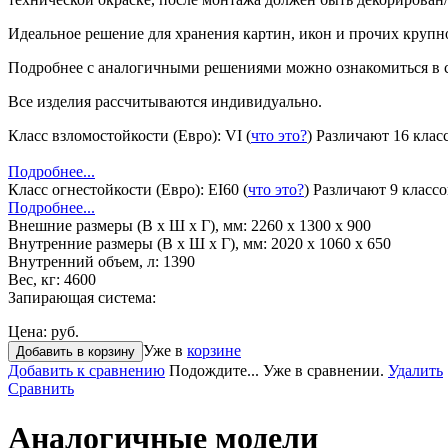
Идеальное решение для хранения картин, икон и прочих крупн
Подробнее с аналогичными решениями можно ознакомиться в ста
Все изделия рассчитываются индивидуально.
Класс взломостойкости (Евро):
VI
(
что это?
)
Различают 16 клас
Подробнее...
Класс огнестойкости (Евро):
EI60
(
что это?
)
Различают 9 классо
Подробнее...
Внешние размеры (В х Ш х Г), мм:
2260 x 1300 x 900
Внутренние размеры (В х Ш х Г), мм:
2020 x 1060 x 650
Внутренний объем, л:
1390
Вес, кг:
4600
Запирающая система:
Цена:
руб.
Уже в
корзине
Добавить в корзину
Добавить к сравнению
Подождите...
Уже в сравнении.
Удалить
Сравнить
Аналогичные модели