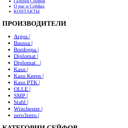
Галерея Сейфов
О нас и Сейфах
КОНТАКТЫ
ПРОИЗВОДИТЕЛИ
Argos |
Baussa |
Bordogna |
Diplomat |
Diplomat_ |
Kaso |
Kaso Keeps |
Kaso PTK |
OLLE |
SMP |
Stahl |
Winchester |
zero3zero |
КАТЕГОРИИ СЕЙФОВ