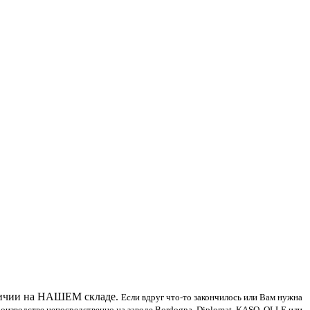
личии на НАШЕМ складе.
Если вдруг что-то закончилось или Вам нужна
роизводстве непосредственно на заводе Bordogna, Diplomat, KASO, OLLE или