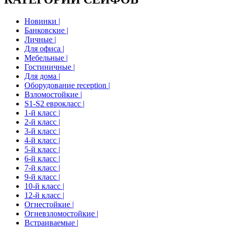
Новинки |
Банковские |
Личные |
Для офиса |
Мебельные |
Гостиничные |
Для дома |
Оборудование reception |
Взломостойкие |
S1-S2 еврокласс |
1-й класс |
2-й класс |
3-й класс |
4-й класс |
5-й класс |
6-й класс |
7-й класс |
9-й класс |
10-й класс |
12-й класс |
Огнестойкие |
Огневзломостойкие |
Встраиваемые |