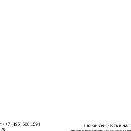
 / +7 (495) 508 1594
Любой сейф есть в на
529
специальная версия, мы закажем в п