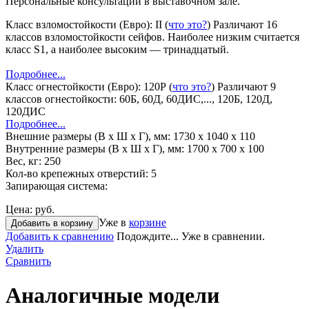
Персональные консультации в выставочном зале.
Класс взломостойкости (Евро):
II
(
что это?
)
Различают 16
классов взломостойкости сейфов. Наиболее низким считается
класс S1, а наиболее высоким — тринадцатый.
Подробнее...
Класс огнестойкости (Евро):
120Р
(
что это?
)
Различают 9
классов огнестойкости: 60Б, 60Д, 60ДИС,..., 120Б, 120Д,
120ДИС
Подробнее...
Внешние размеры (В х Ш х Г), мм:
1730 x 1040 x 110
Внутренние размеры (В х Ш х Г), мм:
1700 x 700 x 100
Вес, кг:
250
Кол-во крепежных отверстий:
5
Запирающая система:
Цена:
руб.
Уже в
корзине
Добавить в корзину
Добавить к сравнению
Подождите...
Уже в сравнении.
Удалить
Сравнить
Аналогичные модели