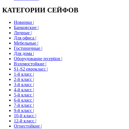
КАТЕГОРИИ СЕЙФОВ
Новинки |
Банковские |
Личные |
Для офиса |
Мебельные |
Гостиничные |
Для дома |
Оборудование reception |
Взломостойкие |
S1-S2 еврокласс |
1-й класс |
2-й класс |
3-й класс |
4-й класс |
5-й класс |
6-й класс |
7-й класс |
9-й класс |
10-й класс |
12-й класс |
Огнестойкие |