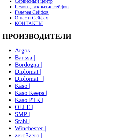
Сервисный центр
Ремонт, вскрытие сейфов
Галерея Сейфов
О нас и Сейфах
КОНТАКТЫ
ПРОИЗВОДИТЕЛИ
Argos |
Baussa |
Bordogna |
Diplomat |
Diplomat_ |
Kaso |
Kaso Keeps |
Kaso PTK |
OLLE |
SMP |
Stahl |
Winchester |
zero3zero |