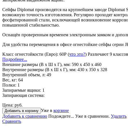
Сейфы Diplomat производятся на крупнейшем заводе Diplomat 
возможную точность изготовления. Регулярно проходят контро
фосфатированной стали, исключающей возникновение корроз
повышенной стабильностью.
Оснащён проверенным временем электронным замком и допол
Для удобства перемещения в офисе огнестойкие сейфы серии J
Класс огнестойкости (Евро):
60Р
(
что это?
)
Различают 9 классов
Подробнее...
Внешние размеры (В х Ш х Г), мм:
590 x 450 x 460
Внутренние размеры (В х Ш х Г), мм:
430 x 350 x 328
Внутренний объем, л:
49
Вес, кг:
64
Полки:
1
Запираемые ящики:
1
Запирающая система:
Цена:
руб.
Уже в
корзине
Добавить в корзину
Добавить к сравнению
Подождите...
Уже в сравнении.
Удалить
Сравнить