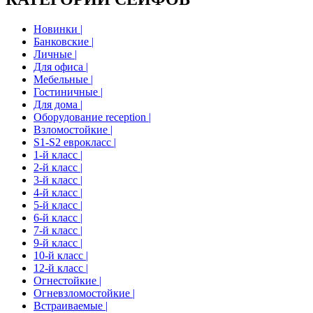
Новинки |
Банковские |
Личные |
Для офиса |
Мебельные |
Гостиничные |
Для дома |
Оборудование reception |
Взломостойкие |
S1-S2 еврокласс |
1-й класс |
2-й класс |
3-й класс |
4-й класс |
5-й класс |
6-й класс |
7-й класс |
9-й класс |
10-й класс |
12-й класс |
Огнестойкие |
Огневзломостойкие |
Встраиваемые |