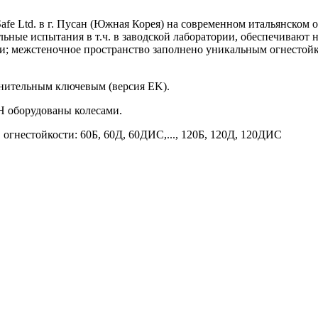
Safe Ltd. в г. Пусан (Южная Корея) на современном итальянско
льные испытания в т.ч. в заводской лаборатории, обеспечивают
ии; межстеночное пространство заполнено уникальным огнест
нительным ключевым (версия EK).
H оборудованы колесами.
 огнестойкости: 60Б, 60Д, 60ДИС,..., 120Б, 120Д, 120ДИС