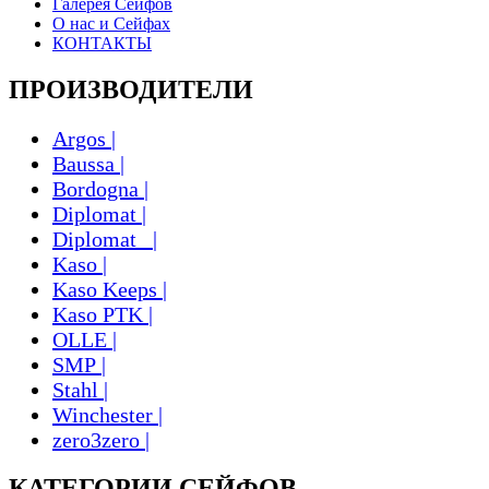
Галерея Сейфов
О нас и Сейфах
КОНТАКТЫ
ПРОИЗВОДИТЕЛИ
Argos |
Baussa |
Bordogna |
Diplomat |
Diplomat_ |
Kaso |
Kaso Keeps |
Kaso PTK |
OLLE |
SMP |
Stahl |
Winchester |
zero3zero |
КАТЕГОРИИ СЕЙФОВ