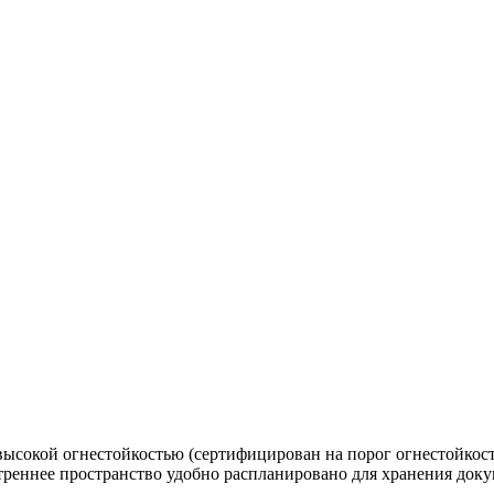
сокой огнестойкостью (сертифицирован на порог огнестойкости
еннее пространство удобно распланировано для хранения докум