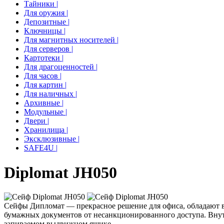
Тайники |
Для оружия |
Депозитные |
Ключницы |
Для магнитных носителей |
Для серверов |
Картотеки |
Для драгоценностей |
Для часов |
Для картин |
Для наличных |
Архивные |
Модульные |
Двери |
Хранилища |
Эксклюзивные |
SAFE4U |
Diplomat JH050
Сейфы Дипломат — прекрасное решение для офиса, обладают вы
бумажных документов от несанкционированного доступа. Внутр
запираемом выдвижном ящике.