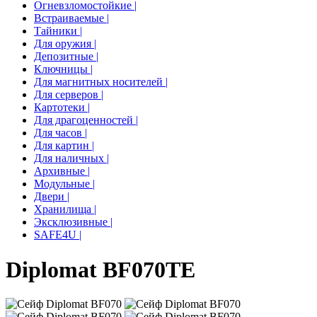
Огневзломостойкие |
Встраиваемые |
Тайники |
Для оружия |
Депозитные |
Ключницы |
Для магнитных носителей |
Для серверов |
Картотеки |
Для драгоценностей |
Для часов |
Для картин |
Для наличных |
Архивные |
Модульные |
Двери |
Хранилища |
Эксклюзивные |
SAFE4U |
Diplomat BF070
TE