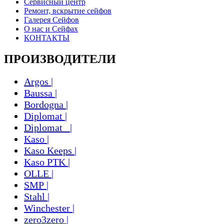
Сервисный центр
Ремонт, вскрытие сейфов
Галерея Сейфов
О нас и Сейфах
КОНТАКТЫ
ПРОИЗВОДИТЕЛИ
Argos |
Baussa |
Bordogna |
Diplomat |
Diplomat_ |
Kaso |
Kaso Keeps |
Kaso PTK |
OLLE |
SMP |
Stahl |
Winchester |
zero3zero |