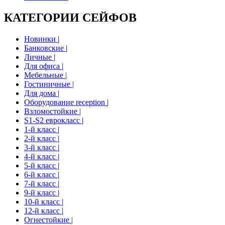
КАТЕГОРИИ СЕЙФОВ
Новинки |
Банковские |
Личные |
Для офиса |
Мебельные |
Гостиничные |
Для дома |
Оборудование reception |
Взломостойкие |
S1-S2 еврокласс |
1-й класс |
2-й класс |
3-й класс |
4-й класс |
5-й класс |
6-й класс |
7-й класс |
9-й класс |
10-й класс |
12-й класс |
Огнестойкие |