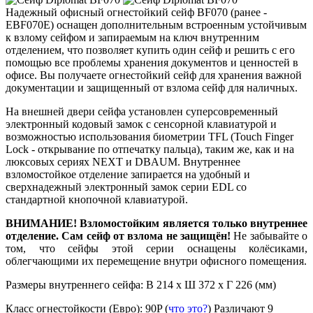
Надежный офисный огнестойкий сейф BF070 (ранее -
EBF070E) оснащен дополнительным встроенным устойчивым
к взлому сейфом и запираемым на ключ внутренним
отделением, что позволяет купить один сейф и решить с его
помощью все проблемы хранения документов и ценностей в
офисе. Вы получаете огнестойкий сейф для хранения важной
документации и защищенный от взлома сейф для наличных.
На внешней двери сейфа установлен суперсовременный
электронный кодовый замок с сенсорной клавиатурой и
возможностью использования биометрии TFL (Touch Finger
Lock - открывание по отпечатку пальца), таким же, как и на
люксовых сериях NEXT и DBAUM. Внутреннее
взломостойкое отделение запирается на удобный и
сверхнадежный электронный замок серии EDL со
стандартной кнопочной клавиатурой.
ВНИМАНИЕ! Взломостойким является только внутреннее
отделение. Сам сейф от взлома не защищён!
Не забывайте о
том, что сейфы этой серии оснащены колёсиками,
облегчающими их перемещение внутри офисного помещения.
Размеры внутреннего сейфа: В 214 х Ш 372 х Г 226 (мм)
Класс огнестойкости (Евро):
90P
(
что это?
)
Различают 9