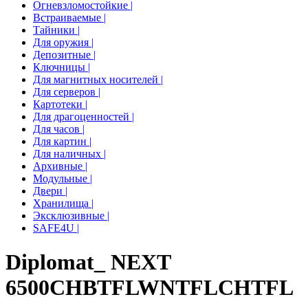
Огневзломостойкие |
Встраиваемые |
Тайники |
Для оружия |
Депозитные |
Ключницы |
Для магнитных носителей |
Для серверов |
Картотеки |
Для драгоценностей |
Для часов |
Для картин |
Для наличных |
Архивные |
Модульные |
Двери |
Хранилища |
Эксклюзивные |
SAFE4U |
Diplomat_ NEXT
6500
CH
BTFL
WNTFL
CHTFL