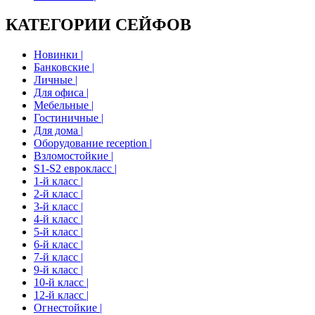
КАТЕГОРИИ СЕЙФОВ
Новинки |
Банковские |
Личные |
Для офиса |
Мебельные |
Гостиничные |
Для дома |
Оборудование reception |
Взломостойкие |
S1-S2 еврокласс |
1-й класс |
2-й класс |
3-й класс |
4-й класс |
5-й класс |
6-й класс |
7-й класс |
9-й класс |
10-й класс |
12-й класс |
Огнестойкие |