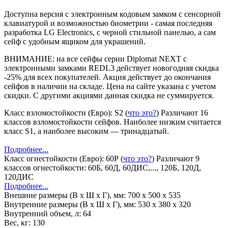
Доступна версия с электронным кодовым замком с сенсорной
клавиатурой и возможностью биометрии - самая последняя
разработка LG Electronics, с черной стильной панелью, а сам
сейф с удобным ящиком для украшений.
ВНИМАНИЕ: на все сейфы серии Diplomat NEXT с
электронными замками REDL3 действует новогодняя скидка
-25% для всех покупателей. Акция действует до окончания
сейфов в наличии на складе. Цена на сайте указана с учетом
скидки. С другими акциями данная скидка не суммируется.
Класс взломостойкости (Евро):
S2
(
что это?
)
Различают 16
классов взломостойкости сейфов. Наиболее низким считается
класс S1, а наиболее высоким — тринадцатый.
Подробнее...
Класс огнестойкости (Евро):
60Р
(
что это?
)
Различают 9
классов огнестойкости: 60Б, 60Д, 60ДИС,..., 120Б, 120Д,
120ДИС
Подробнее...
Внешние размеры (В х Ш х Г), мм:
700 x 500 x 535
Внутренние размеры (В х Ш х Г), мм:
530 x 380 x 320
Внутренний объем, л:
64
Вес, кг:
130