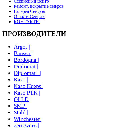
Сервисный центр
Ремонт, вскрытие сейфов
Галерея Сейфов
О нас и Сейфах
КОНТАКТЫ
ПРОИЗВОДИТЕЛИ
Argos |
Baussa |
Bordogna |
Diplomat |
Diplomat_ |
Kaso |
Kaso Keeps |
Kaso PTK |
OLLE |
SMP |
Stahl |
Winchester |
zero3zero |