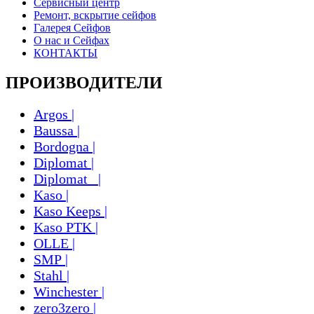
Сервисный центр
Ремонт, вскрытие сейфов
Галерея Сейфов
О нас и Сейфах
КОНТАКТЫ
ПРОИЗВОДИТЕЛИ
Argos |
Baussa |
Bordogna |
Diplomat |
Diplomat_ |
Kaso |
Kaso Keeps |
Kaso PTK |
OLLE |
SMP |
Stahl |
Winchester |
zero3zero |