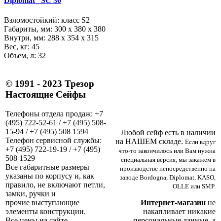
Diplomat_ SC 30
Взломостойкий: класс S2
Габариты, мм:
300 x 380 x 380
Внутри, мм:
288 x 354 x 315
Вес, кг: 45
Объем, л: 32
© 1991 - 2023 Трезор
Настоящие Сейфы
Телефоны отдела продаж: +7
(495) 722-52-61 / +7 (495) 508-
15-94 / +7 (495) 508 1594
Любой сейф есть в наличии
Телефон сервисной службы:
на НАШЕМ складе.
Если вдруг
+7 (495) 722-19-19 / +7 (495)
что-то закончилось или Вам нужна
508 1529
специальная версия, мы закажем в
Все габаритные размеры
производстве непосредственно на
указаны по корпусу и, как
заводе Bordogna, Diplomat, KASO,
правило, не включают петли,
OLLE или SMP.
замки, ручки и
Интернет-магазин
не
прочие выступающие
накапливает никакие
элементы конструкции.
персональные данные, а
Все цены на сайте