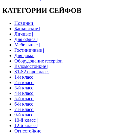
КАТЕГОРИИ СЕЙФОВ
Новинки |
Банковские |
Личные |
Для офиса |
Мебельные |
Гостиничные |
Для дома |
Оборудование reception |
Взломостойкие |
S1-S2 еврокласс |
1-й класс |
2-й класс |
3-й класс |
4-й класс |
5-й класс |
6-й класс |
7-й класс |
9-й класс |
10-й класс |
12-й класс |
Огнестойкие |