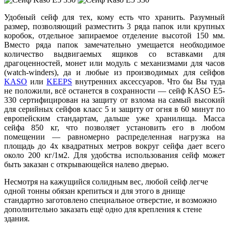
Удобный сейф для тех, кому есть что хранить. Разумный
размер, позволяющий разместить 3 ряда папок или крупных
коробок, отдельное запираемое отделение высотой 150 мм.
Вместо ряда папок замечательно умещается необходимое
количество выдвигаемых ящиков со вставками для
драгоценностей, монет или модуль с механизмами для часов
(watch-winders), да и любые из производимых для сейфов
KASO
или
KEEPS
внутренних аксессуаров. Что бы Вы туда
не положили, всё останется в сохранности — сейф KASO E5-
330 сертифицирован на защиту от взлома на самый высокий
для серийных сейфов класс 5 и защиту от огня в 60 минут по
европейским стандартам, дальше уже хранилища. Масса
сейфа 850 кг, что позволяет установить его в любом
помещении — равномерно распределенная нагрузка на
площадь до 4х квадратных метров вокруг сейфа дает всего
около 200 кг/1м2. Для удобства использования сейф может
быть заказан с открывающейся налево дверью.
Несмотря на кажущийся солидным вес, любой сейф легче
одной тонны обязан крепиться и для этого в днище
стандартно заготовлено специальное отверстие, и возможно
дополнительно заказать ещё одно для крепления к стене
здания.