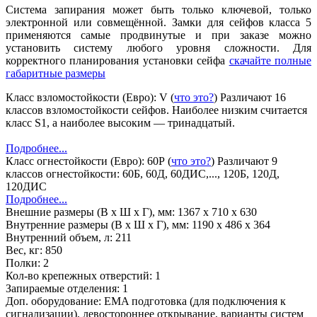
Система запирания может быть только ключевой, только
электронной или совмещённой. Замки для сейфов класса 5
применяются самые продвинутые и при заказе можно
установить систему любого уровня сложности. Для
корректного планирования установки сейфа
скачайте полные
габаритные размеры
Класс взломостойкости (Евро):
V
(
что это?
)
Различают 16
классов взломостойкости сейфов. Наиболее низким считается
класс S1, а наиболее высоким — тринадцатый.
Подробнее...
Класс огнестойкости (Евро):
60Р
(
что это?
)
Различают 9
классов огнестойкости: 60Б, 60Д, 60ДИС,..., 120Б, 120Д,
120ДИС
Подробнее...
Внешние размеры (В х Ш х Г), мм:
1367 x 710 x 630
Внутренние размеры (В х Ш х Г), мм:
1190 x 486 x 364
Внутренний объем, л:
211
Вес, кг:
850
Полки:
2
Кол-во крепежных отверстий:
1
Запираемые отделения:
1
Доп. оборудование:
EMA подготовка (для подключения к
сигнализации), левостороннее открывание, варианты систем