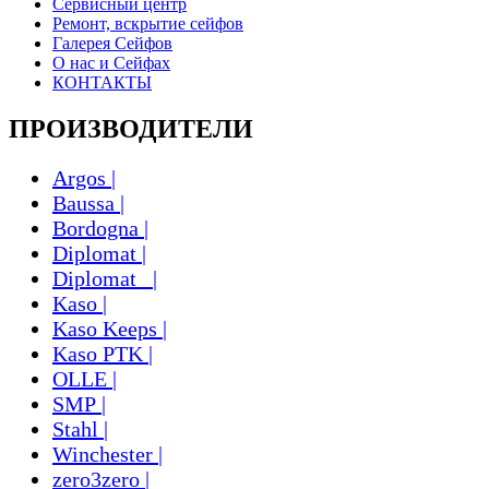
Сервисный центр
Ремонт, вскрытие сейфов
Галерея Сейфов
О нас и Сейфах
КОНТАКТЫ
ПРОИЗВОДИТЕЛИ
Argos |
Baussa |
Bordogna |
Diplomat |
Diplomat_ |
Kaso |
Kaso Keeps |
Kaso PTK |
OLLE |
SMP |
Stahl |
Winchester |
zero3zero |