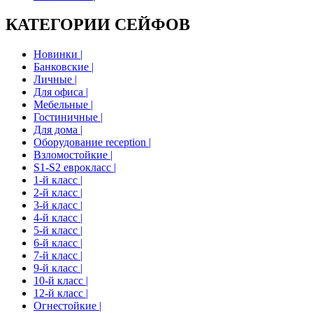
КАТЕГОРИИ СЕЙФОВ
Новинки |
Банковские |
Личные |
Для офиса |
Мебельные |
Гостиничные |
Для дома |
Оборудование reception |
Взломостойкие |
S1-S2 еврокласс |
1-й класс |
2-й класс |
3-й класс |
4-й класс |
5-й класс |
6-й класс |
7-й класс |
9-й класс |
10-й класс |
12-й класс |
Огнестойкие |