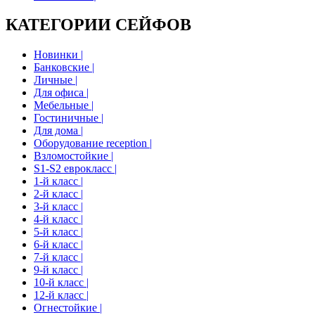
КАТЕГОРИИ СЕЙФОВ
Новинки |
Банковские |
Личные |
Для офиса |
Мебельные |
Гостиничные |
Для дома |
Оборудование reception |
Взломостойкие |
S1-S2 еврокласс |
1-й класс |
2-й класс |
3-й класс |
4-й класс |
5-й класс |
6-й класс |
7-й класс |
9-й класс |
10-й класс |
12-й класс |
Огнестойкие |