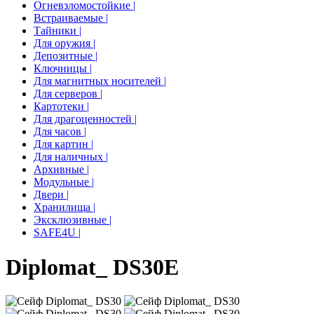
Огневзломостойкие |
Встраиваемые |
Тайники |
Для оружия |
Депозитные |
Ключницы |
Для магнитных носителей |
Для серверов |
Картотеки |
Для драгоценностей |
Для часов |
Для картин |
Для наличных |
Архивные |
Модульные |
Двери |
Хранилища |
Эксклюзивные |
SAFE4U |
Diplomat_ DS30
E