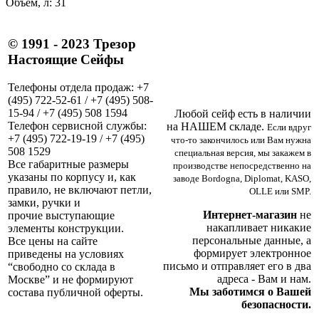
Объем, л: 31
© 1991 - 2023 Трезор
Настоящие Сейфы
Телефоны отдела продаж: +7
(495) 722-52-61 / +7 (495) 508-
15-94 / +7 (495) 508 1594
Любой сейф есть в наличии
Телефон сервисной службы:
на НАШЕМ складе.
Если вдруг
+7 (495) 722-19-19 / +7 (495)
что-то закончилось или Вам нужна
508 1529
специальная версия, мы закажем в
Все габаритные размеры
производстве непосредственно на
указаны по корпусу и, как
заводе Bordogna, Diplomat, KASO,
правило, не включают петли,
OLLE или SMP.
замки, ручки и
Интернет-магазин
не
прочие выступающие
накапливает никакие
элементы конструкции.
персональные данные, а
Все цены на сайте
формирует электронное
приведены на условиях
письмо и отправляет его в два
“свободно со склада в
адреса - Вам и нам.
Москве” и не формируют
Мы заботимся о Вашей
состава публичной оферты.
безопасности.