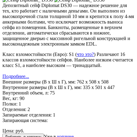
Депозитный сейф Diplomat DS30 — надежное решение для
тех, кто работает с наличными деньгами. Он выполнен из
высокопрочной стали толщиной 10 мм и крепится к полу 4-мя
анкерными болтами, что исключает возможность выноса
сейфа из помещения. Банкноты, размещенные в верхнем
отделении, автоматически сбрасываются в нижнее,
защищенное дверью с массивной ригельной конструкцией и
высоконадежным электронным замком EDL.
Класс взломостойкости (Евро):
S1
(
что это?
)
Различают 16
классов взломостойкости сейфов. Наиболее низким считается
класс S1, а наиболее высоким — тринадцатый.
Подробнее...
Внешние размеры (В х Ш х Г), мм:
762 x 508 x 508
Внутренние размеры (В х Ш х Г), мм:
335 x 501 x 447
Внутренний объем, л:
75
Вес, кг:
90
Полки:
1
Отделения:
2
Запираемые отделения:
1
Запирающая система:
Цена:
руб.
Уже в
корзине
Добавить в корзину