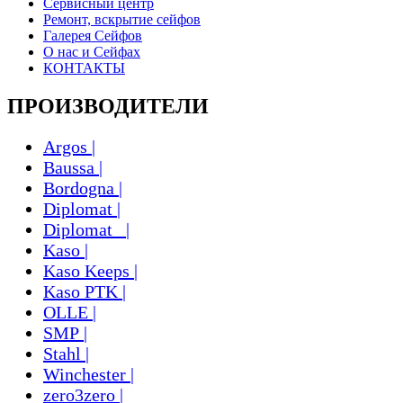
Сервисный центр
Ремонт, вскрытие сейфов
Галерея Сейфов
О нас и Сейфах
КОНТАКТЫ
ПРОИЗВОДИТЕЛИ
Argos |
Baussa |
Bordogna |
Diplomat |
Diplomat_ |
Kaso |
Kaso Keeps |
Kaso PTK |
OLLE |
SMP |
Stahl |
Winchester |
zero3zero |