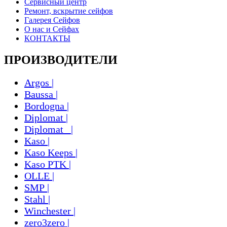
Сервисный центр
Ремонт, вскрытие сейфов
Галерея Сейфов
О нас и Сейфах
КОНТАКТЫ
ПРОИЗВОДИТЕЛИ
Argos |
Baussa |
Bordogna |
Diplomat |
Diplomat_ |
Kaso |
Kaso Keeps |
Kaso PTK |
OLLE |
SMP |
Stahl |
Winchester |
zero3zero |