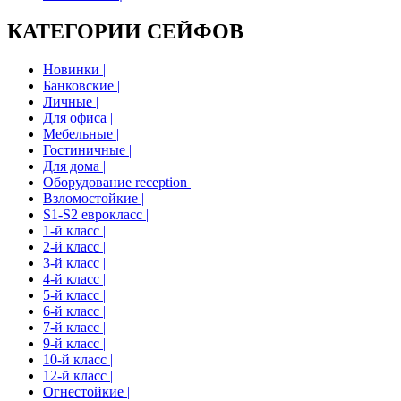
КАТЕГОРИИ СЕЙФОВ
Новинки |
Банковские |
Личные |
Для офиса |
Мебельные |
Гостиничные |
Для дома |
Оборудование reception |
Взломостойкие |
S1-S2 еврокласс |
1-й класс |
2-й класс |
3-й класс |
4-й класс |
5-й класс |
6-й класс |
7-й класс |
9-й класс |
10-й класс |
12-й класс |
Огнестойкие |