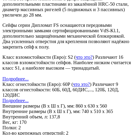
дополнительными пластинами из закалённой HRC-50 стали,
диаметр массивных ригелей (5 подвижных и 3 пассивных)
увеличен до 28 мм.
Сейфы серии Дипломат FS оснащаются передовыми
электронными замками сертифицированными VdS-Kl.1,
дополнительно защищёнными механической блокировкой.
Два усиленных отверстия для крепления позволяют надёжно
закрепить сейф к полу.
Класс взломостойкости (Евро):
S2
(
что это?
)
Различают 16
классов взломостойкости сейфов. Наиболее низким считается
класс S1, а наиболее высоким — тринадцатый.
Подробнее...
Класс огнестойкости (Евро):
60Р
(
что это?
)
Различают 9
классов огнестойкости: 60Б, 60Д, 60ДИС,..., 120Б, 120Д,
120ДИС
Подробнее...
Внешние размеры (В х Ш х Г), мм:
860 x 630 x 560
Внутренние размеры (В х Ш х Г), мм:
740 x 510 x 365
Внутренний объем, л:
137,8
Вес, кг:
170
Полки:
2
Кол-во крепежных отверстий:
2