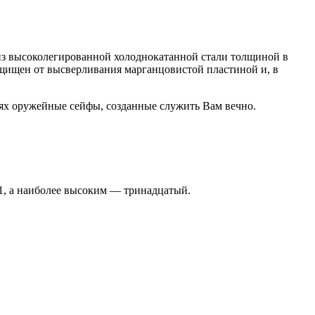
из высоколегированной холоднокатанной стали толщиной в
щищен от высверливания марганцовистой пластиной и, в
ях оружейные сейфы, созданные служить Вам вечно.
S1, а наиболее высоким — тринадцатый.