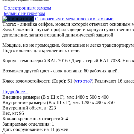
С электронным замком
Белый с интерьером
С ключевым и механическим замками
Thorax - линейка сейфов, модели которой отвечают основным
3мм. Сложный гнутый профиль двери и корпуса существенно з
дополнение, запатентованной динамической защитой.
Мощные, но не громоздкие, безопасные и легко транспортиру
Подготовлены для крепления к стене.
Корпус: темно-серый RAL 7016 / Дверь: серый RAL 7038. Новая
Возможен другой цвет - срок поставки 60 рабочих дней.
Класс взломостойкости (Евро):
S1
(
что это?
)
Различают 16 клас
Подробнее...
Внешние размеры (В х Ш х Г), мм:
1480 x 500 x 400
Внутренние размеры (В х Ш х Г), мм:
1290 x 490 x 350
Внутренний объем, л:
223
Вес, кг:
95
Кол-во крепежных отверстий:
4
Запираемые отделения:
1
Доп. оборудование:
на 11 ружей