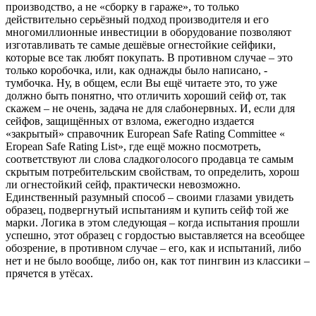
производство, а не «сборку в гараже», то только
действительно серьёзный подход производителя и его
многомиллионные инвестиции в оборудование позволяют
изготавливать те самые дешёвые огнестойкие сейфики,
которые все так любят покупать. В противном случае – это
только коробочка, или, как однажды было написано, -
тумбочка. Ну, в общем, если Вы ещё читаете это, то уже
должно быть понятно, что отличить хороший сейф от, так
скажем – не очень, задача не для слабонервных. И, если для
сейфов, защищённых от взлома, ежегодно издается
«закрытый» справочник European Safe Rating Committee «
Eropean Safe Rating List», где ещё можно посмотреть,
соответствуют ли слова сладкоголосого продавца те самым
скрытым потребительским свойствам, то определить, хорош
ли огнестойкий сейф, практически невозможно.
Единственный разумный способ – своими глазами увидеть
образец, подвергнутый испытаниям и купить сейф той же
марки. Логика в этом следующая – когда испытания прошли
успешно, этот образец с гордостью выставляется на всеобщее
обозрение, в противном случае – его, как и испытаний, либо
нет и не было вообще, либо он, как тот пингвин из классики –
прячется в утёсах.