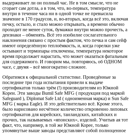
выдерживает ли он полный час. Не в том смысле, что не
сгорает сам дотла, а в том, что, во-первых, температура
внутри в течение часа ни в одной точке не превысила
значение в 170 градусов, и, во-вторых, когда всё это, включая
печку, остыло, и стало можно открывать, а времени обычно
проходит не менее суток, бумажки внутри можно прочесть, а
дензнаки – обменять. Всё это изобилие сослагательного
наклонения связано с простым фактом, что печка и сам сейф
имеют определённую теплоёмкость, и, когда горелки уже
остывают и термопары отключены, температура некоторое
время продолжает нарастать, что может оказаться фатальным
для содержимого. И говорим мы, повторяюсь, об ОДНОМ
часе, с двумя – всё многократно сложнее.
Обратимся к официальной статистике. Проведённые за
последние три года испытания привели к выдаче
сертификатов только трём (!) производителям из Южной
Кореи. Эти заводы Bumil Safe MFG ( продукция под маркой
Safeguard ), Diplomat Safe Ltd ( одноименная марка) и Sun Safe
MFG ( марка Eagle). И это действительно всё. Кроме этого,
было нарисовано несчётное количество откровенно липовых
сертификатов для корейских, таиландских, китайских и
прочих, так называемых «японских», изделий. Учитыв ая тот
факт, что, например, в той же Южной Корее, только
упомянутые выше заводы представляют собой полноценное