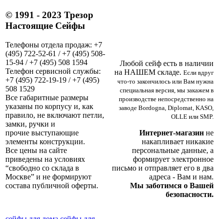
© 1991 - 2023 Трезор
Настоящие Сейфы
Телефоны отдела продаж: +7
(495) 722-52-61 / +7 (495) 508-
15-94 / +7 (495) 508 1594
Любой сейф есть в наличии
Телефон сервисной службы:
на НАШЕМ складе.
Если вдруг
+7 (495) 722-19-19 / +7 (495)
что-то закончилось или Вам нужна
508 1529
специальная версия, мы закажем в
Все габаритные размеры
производстве непосредственно на
указаны по корпусу и, как
заводе Bordogna, Diplomat, KASO,
правило, не включают петли,
OLLE или SMP.
замки, ручки и
Интернет-магазин
не
прочие выступающие
накапливает никакие
элементы конструкции.
персональные данные, а
Все цены на сайте
формирует электронное
приведены на условиях
письмо и отправляет его в два
“свободно со склада в
адреса - Вам и нам.
Москве” и не формируют
Мы заботимся о Вашей
состава публичной оферты.
безопасности.
сейфы для дома
сейфы для