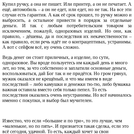
Купил ручку, а она не пишет. Или принтер, а он не печатает. А
ещё, автомобиль – а он не едет, или едет, но не так. На все эти
случаи есть гарантия. А как её срок прошел, то ручку можно и
выбросить, а остальное привести в порядок за отдельные
деньги. И так с любым потребительским товаром за
исключением, пожалуй, одноразовых изделий. Но они, как
правило, - дёшевы, да и последствия их некачественности –
как правило, если речь идёт не о контрацептивах, устранимы.
А вот с сейфом всё, ну очень сложно.
Ведь денег он стоит приличных, а изделие, по сути,
одноразовое. Вы вроде пользуетесь им каждый день и много
лет, но тем, за что собственно и заплатили основные деньги,
воспользоваться, дай Бог так и не придётся. Но гром грянул,
мужик оказался не крещёный, и что мы имеем в виде
последствий – либо камушки и денежки тю-тю, либо бумажка
важная оставила вместо себя только пепел. То есть
последствия оказались очень неустранимы. Но всё начиналось
именно с покупки, и выбор был мучителен.
Известно, что если «большие и по три», то это лучше, чем
«маленькие, но по пять». И признается такая сделка, если это
всё сегодня, удачной. То есть, каждый хочет за свои