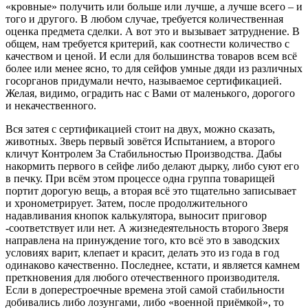
«кровные» получить или больше или лучше, а лучше всего – и
того и другого. В любом случае, требуется количественная
оценка предмета сделки. А вот это и вызывает затруднение. В
общем, нам требуется критерий, как соотнести количество с
качеством и ценой. И если для большинства товаров всем всё
более или менее ясно, то для сейфов умные дяди из различных
госорганов придумали нечто, называемое сертификацией.
Желая, видимо, оградить нас с Вами от маленького, дорогого
и некачественного.
Вся затея с сертификацией стоит на двух, можно сказать,
животных. Зверь первый зовётся Испытанием, а второго
кличут Контролем За Стабильностью Производства. Дабы
накормить первого в сейфе либо делают дырку, либо суют его
в печку. При всём этом процессе одна группа товарищей
портит дорогую вещь, а вторая всё это тщательно записывает
и хронометрирует. Затем, после продолжительного
надавливания кнопок калькулятора, выносит приговор
-соответствует или нет. А жизнедеятельность второго Зверя
направлена на принуждение того, кто всё это в заводских
условиях варит, клепает и красит, делать это из года в год
одинаково качественно. Последнее, кстати, и является камнем
преткновения для любого отечественного производителя.
Если в доперестроечные времена этой самой стабильности
добивались либо лозунгами, либо «военной приёмкой», то