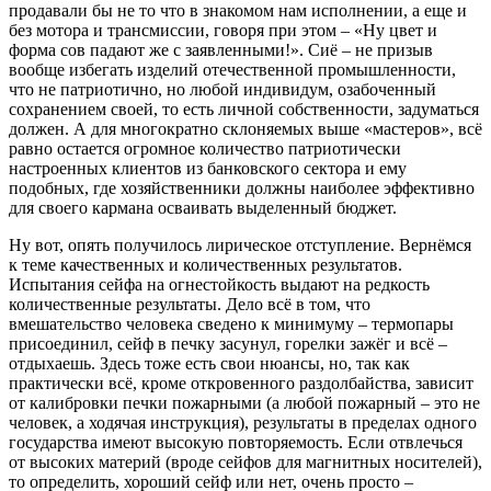
продавали бы не то что в знакомом нам исполнении, а еще и
без мотора и трансмиссии, говоря при этом – «Ну цвет и
форма сов падают же с заявленными!». Сиё – не призыв
вообще избегать изделий отечественной промышленности,
что не патриотично, но любой индивидум, озабоченный
сохранением своей, то есть личной собственности, задуматься
должен. А для многократно склоняемых выше «мастеров», всё
равно остается огромное количество патриотически
настроенных клиентов из банковского сектора и ему
подобных, где хозяйственники должны наиболее эффективно
для своего кармана осваивать выделенный бюджет.
Ну вот, опять получилось лирическое отступление. Вернёмся
к теме качественных и количественных результатов.
Испытания сейфа на огнестойкость выдают на редкость
количественные результаты. Дело всё в том, что
вмешательство человека сведено к минимуму – термопары
присоединил, сейф в печку засунул, горелки зажёг и всё –
отдыхаешь. Здесь тоже есть свои нюансы, но, так как
практически всё, кроме откровенного раздолбайства, зависит
от калибровки печки пожарными (а любой пожарный – это не
человек, а ходячая инструкция), результаты в пределах одного
государства имеют высокую повторяемость. Если отвлечься
от высоких материй (вроде сейфов для магнитных носителей),
то определить, хороший сейф или нет, очень просто –