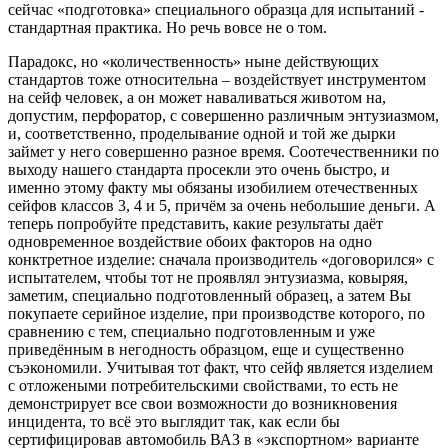
сейчас «подготовка» специального образца для испытаний -
стандартная практика. Но речь вовсе не о том.
Парадокс, но «количественность» ныне действующих
стандартов тоже относительна – воздействует инструментом
на сейф человек, а он может наваливаться животом на,
допустим, перфоратор, с совершенно различным энтузиазмом,
и, соответственно, проделывание одной и той же дырки
займет у него совершенно разное время. Соотечественники по
выходу нашего стандарта просекли это очень быстро, и
именно этому факту мы обязаны изобилием отечественных
сейфов классов 3, 4 и 5, причём за очень небольшие деньги. А
теперь попробуйте представить, какие результаты даёт
одновременное воздействие обоих факторов на одно
конктретное изделие: сначала производитель «договорился» с
испытателем, чтобы тот не проявлял энтузиазма, ковыряя,
заметим, специально подготовленный образец, а затем Вы
покупаете серийное изделие, при производстве которого, по
сравнению с тем, специально подготовленным и уже
приведённым в негодность образцом, еще и существенно
съэкономили. Учитывая тот факт, что сейф является изделием
с отложеными потребительскими свойствами, то есть не
демонстрирует все свои возможности до возникновения
инцидента, то всё это выглядит так, как если бы
сертифицировав автомобиль ВАЗ в «экспортном» варианте